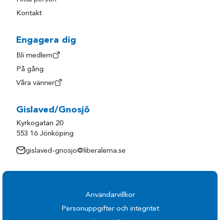
Kontakt
Engagera dig
Bli medlem
På gång
Våra vänner
Gislaved/Gnosjö
Kyrkogatan 20
553 16 Jönköping
gislaved-gnosjo@liberalerna.se
Användarvillkor
Personuppgifter och integritet