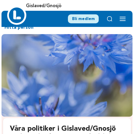
Gislaved/Gnosjö
Bli medlem
Hitta person
Våra politiker i Gislaved/Gnosjö