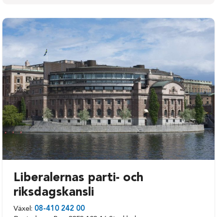
Aneby
Nässjö
Eksjö
Tranås
Gislaved-Gnosjö
Vaggeryd
Habo
Vetlanda-Sävsjö
Jönköping
Värnamo
Mullsjö
Liberalernas parti- och
riksdagskansli
Växel:
08-410 242 00