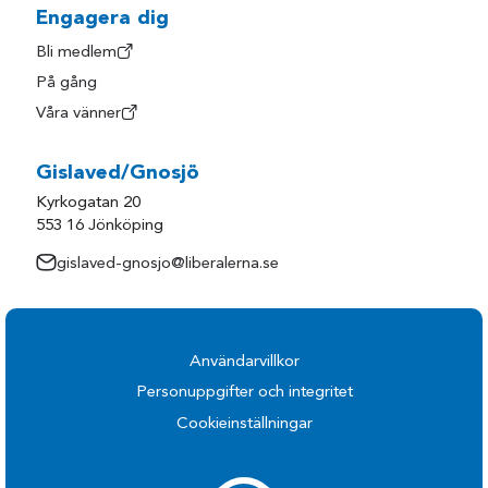
Engagera dig
Bli medlem
På gång
Våra vänner
Gislaved/Gnosjö
Kyrkogatan 20
553 16 Jönköping
gislaved-gnosjo@liberalerna.se
Användarvillkor
Personuppgifter och integritet
Cookieinställningar